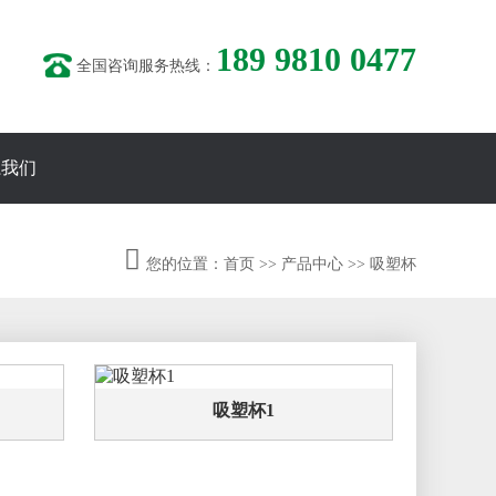
189 9810 0477
全国咨询服务热线：
系我们
您的位置：
首页
>>
产品中心
>>
吸塑杯
吸塑杯1