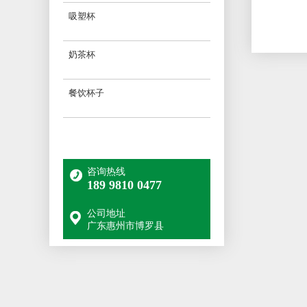
吸塑杯
奶茶杯
餐饮杯子
咨询热线
189 9810 0477
公司地址
广东惠州市博罗县