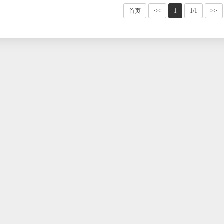
首页
<<
1
1/1
>>